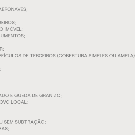
AERONAVES;
REIROS;
O IMÓVEL;
CUMENTOS;
R;
VEÍCULOS DE TERCEIROS (COBERTURA SIMPLES OU AMPLA) 
;
ADO E QUEDA DE GRANIZO;
OVO LOCAL;
U SEM SUBTRAÇÃO;
RAS;